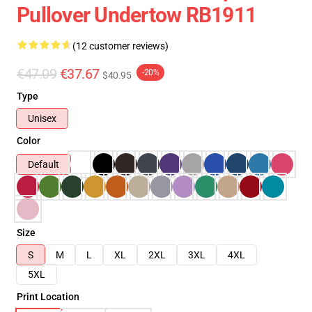
Pullover Undertow RB1911
(12 customer reviews)
€47.09
€37.67
-20%
$40.95
Type
Unisex
Color
Default
Size
S
M
L
XL
2XL
3XL
4XL
5XL
Print Location