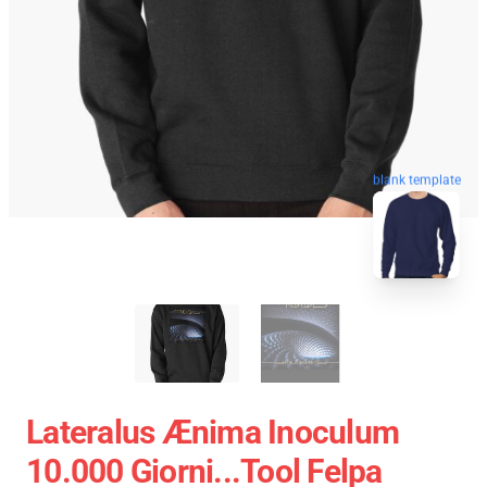
blank template
Lateralus Ænima Inoculum
10.000 Giorni...tool Felpa