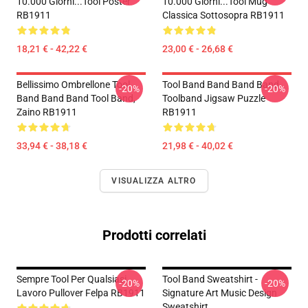
10.000 Giorni...tool Poster
10.000 Giorni...tool Mug
RB1911
Classica Sottosopra RB1911
18,21 € - 42,22 €
23,00 € - 26,68 €
Bellissimo Ombrellone Tool
Tool Band Band Band Band
-20%
-20%
Band Band Band Tool Band,
Toolband Jigsaw Puzzle
Zaino RB1911
RB1911
33,94 € - 38,18 €
21,98 € - 40,02 €
VISUALIZZA ALTRO
Prodotti correlati
Sempre Tool Per Qualsiasi
Tool Band Sweatshirt -
-20%
-20%
Lavoro Pullover Felpa RB1911
Signature Art Music Design
Sweatshirt