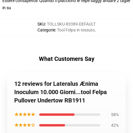
Essere consapevoli: Quando ti piacciono le felpe saggy andare 2 taglie
in su
SKU
:
TOLLSKU-83389-DEFAULT
Categorie
:
Tool Felpa in tessuto
,
What Customers Say
12 reviews for Lateralus Ænima
Inoculum 10.000 Giorni...tool Felpa
Pullover Undertow RB1911
★★★★★
58%
★★★★☆
42%