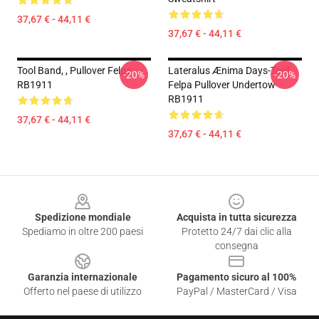
37,67 € - 44,11 €
37,67 € - 44,11 €
Tool Band, , Pullover Felpa
Lateralus Ænima Days-Tool
-20%
-20%
RB1911
Felpa Pullover Undertow
RB1911
37,67 € - 44,11 €
37,67 € - 44,11 €
Footer
Spedizione mondiale
Acquista in tutta sicurezza
Spediamo in oltre 200 paesi
Protetto 24/7 dai clic alla
consegna
Garanzia internazionale
Pagamento sicuro al 100%
Offerto nel paese di utilizzo
PayPal / MasterCard / Visa