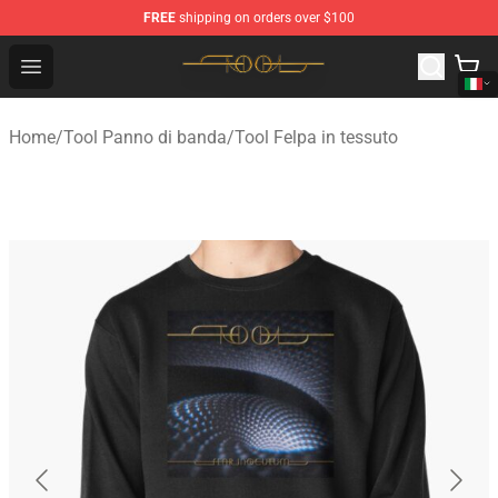
FREE
shipping on orders over $100
Tool Store - Official Tool Merchandise Shop
Open menu
Home
/
Tool Panno di banda
/
Tool Felpa in tessuto