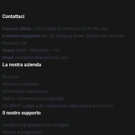
Contattaci
Il nostro ufficio
: 1153 Colony Dr. Pomona, Ca 91766, Noi
Il nostro magazzino
: No. 88, Nanping Street, Dengta City, Yunnan
Province, CN
Orario
: 9AM – 5PM (Mon – Fri)
Email
: contattitoolbandmerch.com
La nostra azienda
Su di noi
Termini e condizioni
Informativa sulla privacy
DMCA - Informativa sul copyright
CA SB657: Legge sulla trasparenza della catena di fornitura
Il nostro supporto
Condizioni di spedizione e consegna
Termini di pagamento