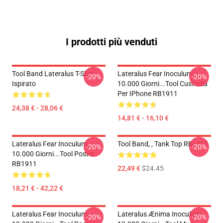
I prodotti più venduti
Tool Band Lateralus T-Shirt
Lateralus Fear Inoculum
-20%
-20%
Ispirato
10.000 Giorni...tool Custodia
Per IPhone RB1911
24,38 € - 28,06 €
14,81 € - 16,10 €
Lateralus Fear Inoculum
Tool Band, , Tank Top RB1911
-20%
-20%
10.000 Giorni...tool Poster
RB1911
22,49 €
$24.45
18,21 € - 42,22 €
Lateralus Fear Inoculum
Lateralus Ænima Inoculum
-20%
-20%